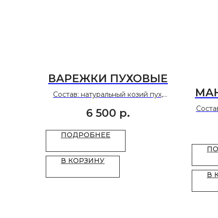
ВАРЕЖКИ ПУХОВЫЕ
МА
Состав: натуральный козий пух,
основа.
В 
Состав
6 500
р.
Размер: 7-9
ПОДРОБНЕЕ
ПО
В КОРЗИНУ
В 