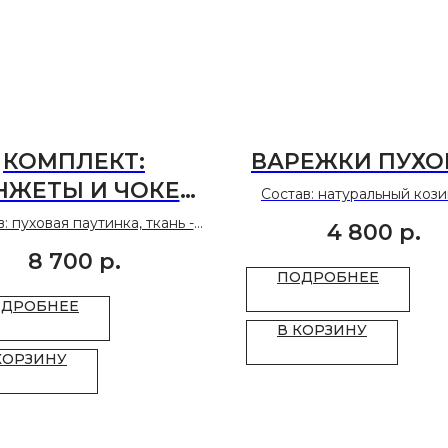
КОМПЛЕКТ:
ВАРЕЖКИ ПУХО
НЖЕТЫ И ЧОКЕР
Состав: натуральный кози
ЧЕРНОМ ЦВЕТЕ
основа.
: пуховая паутинка, ткань -
4 800
р.
Размер: 7,5-9.
шёлк, Италия
8 700
р.
ПОДРОБНЕЕ
ДРОБНЕЕ
В КОРЗИНУ
КОРЗИНУ